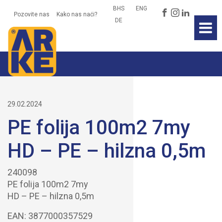
BHS
ENG
Pozovite nas
Kako nas naći?
Početna
DE
Vijesti
O nama
Proizvodi
Ekološka o
29.02.2024
Kontakt
PE folija 100m2 7my
HD – PE – hilzna 0,5m
240098
PE folija 100m2 7my
HD – PE – hilzna 0,5m
EAN: 3877000357529