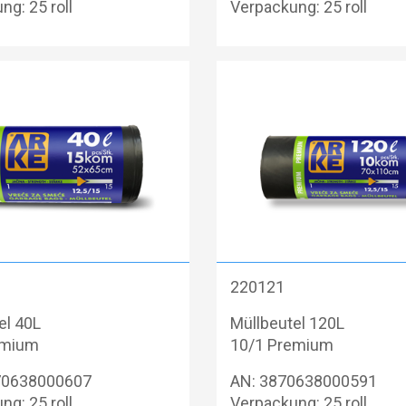
ng: 25 roll
Verpackung: 25 roll
220121
el 40L
Müllbeutel 120L
emium
10/1 Premium
70638000607
AN: 3870638000591
ng: 25 roll
Verpackung: 25 roll