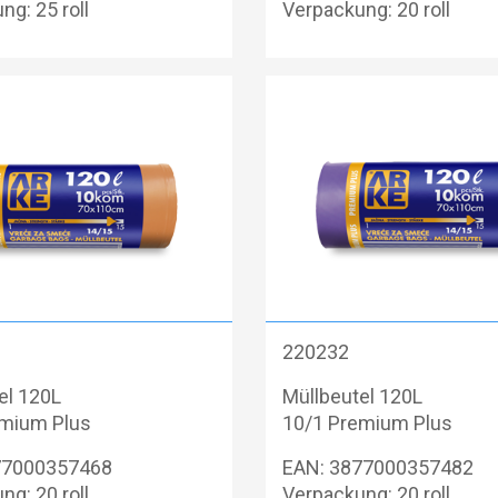
ng: 25 roll
Verpackung: 20 roll
220232
el 120L
Müllbeutel 120L
emium Plus
10/1 Premium Plus
77000357468
EAN: 3877000357482
ng: 20 roll
Verpackung: 20 roll