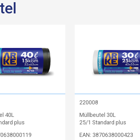
tel
220008
el 40L
Müllbeutel 30L
ndard plus
25/1 Standard plus
70638000119
EAN: 3870638000423