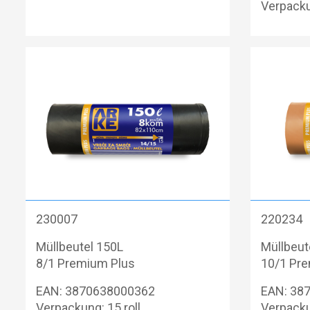
Verpacku
230007
220234
Müllbeutel 150L
Müllbeut
8/1 Premium Plus
10/1 Pr
EAN: 3870638000362
EAN: 38
Verpackung: 15 roll
Verpacku