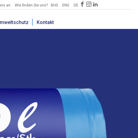
uns an
Wie finden Sie uns?
BHS
ENG
DE
mweltschutz
Kontakt